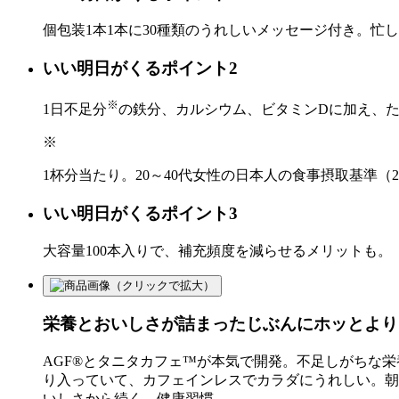
個包装1本1本に30種類のうれしいメッセージ付き。忙
いい明日がくるポイント2
※
1日不足分
の鉄分、カルシウム、ビタミンDに加え、
※
1杯分当たり。20～40代女性の日本人の食事摂取基準
いい明日がくるポイント3
大容量100本入りで、補充頻度を減らせるメリットも。
栄養とおいしさが詰まったじぶんにホッとより
AGF®とタニタカフェ™が本気で開発。不足しがちな
り入っていて、カフェインレスでカラダにうれしい。朝
いしさから続く、健康習慣。