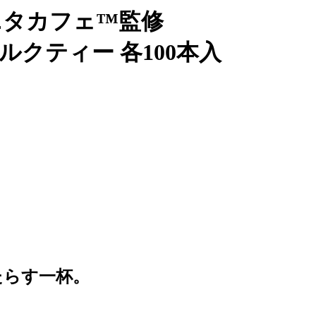
ニタカフェ™監修
クティー 各100本入
たらす一杯。